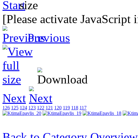
[Please activate JavaScript 
Previous
Next
126
125
124
123
122
121
120
119
118
117
Back to Category Overview