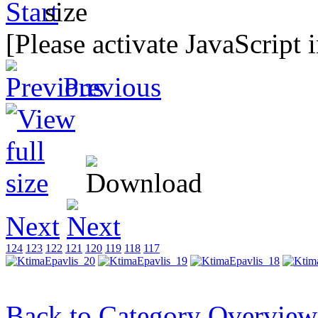
[Please activate JavaScript 
Previous
Next
124
123
122
121
120
119
118
117
Back to Category Overview