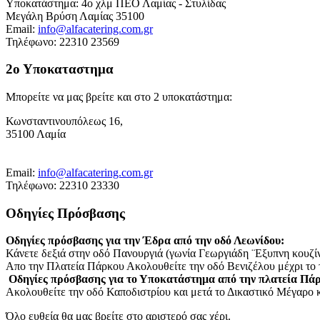
Υποκατάστημα: 4ο χλμ ΠΕΟ Λαμίας - Στυλίδας
Μεγάλη Βρύση Λαμίας 35100
Email:
info@alfacatering.com.gr
Τηλέφωνο: 22310 23569
2ο Υποκαταστημα
Μπορείτε να μας βρείτε και στο 2 υποκατάστημα:
Κωνσταντινουπόλεως 16,
35100 Λαμία
Email:
info@alfacatering.com.gr
Τηλέφωνο: 22310 23330
Οδηγίες Πρόσβασης
Οδηγίες πρόσβασης για την Έδρα από την οδό Λεωνίδου:
Κάνετε δεξιά στην οδό Πανουργιά (γωνία Γεωργιάδη ¨Εξυπνη κουζίνα"
Απο την Πλατεία Πάρκου Ακολουθείτε την οδό Βενιζέλου μέχρι το τέ
Οδηγίες πρόσβασης για το Υποκατάστημα από την πλατεία Πά
Ακολουθείτε την οδό Καποδιστρίου και μετά το Δικαστικό Μέγαρο κ
Όλο ευθεία θα μας βρείτε στο αριστερό σας χέρι.